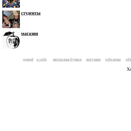
студенты
магазин
домой
о себе
авторская бумага
игрушки
гобелены
об
Х